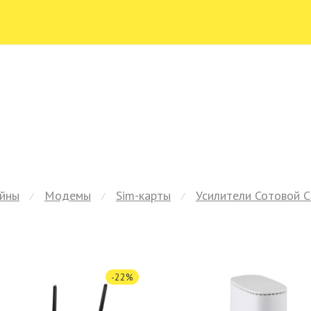
йны
Модемы
Sim-карты
Усилители Сотовой С
⁄
⁄
⁄
-
22
%