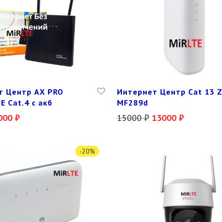
т Центр AX PRO
Интернет Центр Cat 13 
E Cat.4 с акб
MF289d
000
₽
15000
₽
13000
₽
-
20
%