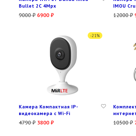
Bullet 2C 4Mpx
IMOU Cru
9000
₽
6900
₽
12000
₽
-
21
%
Камера Компактная IP-
Комплект
видеокамера с Wi-Fi
интернет
4790
₽
3800
₽
10500
₽