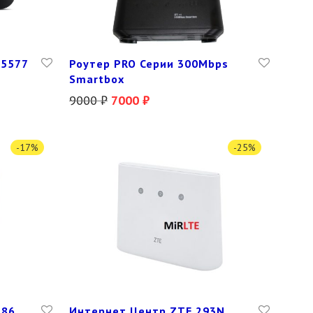
E5577
Роутер PRO Серии 300Mbps
Smartbox
9000
₽
7000
₽
-
17
%
-
25
%
286
Интернет Центр ZTE 293N