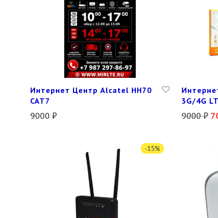
Интернет Центр Alcatel HH70
Интерне
CAT7
3G/4G LT
9000
₽
9000
₽
7
-
15
%