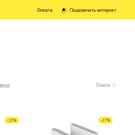
Оплата
Подключить интернет
вязи
Поиск
-
13
%
-
27
%