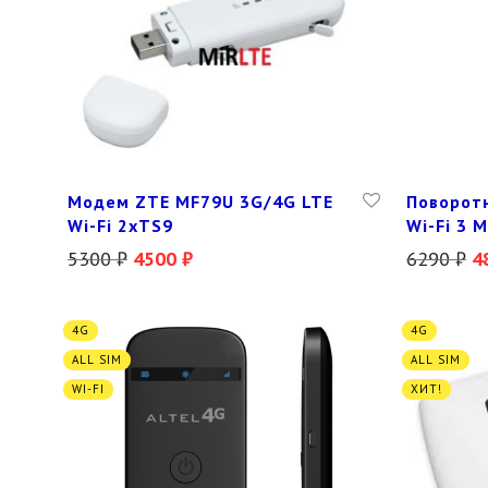
Модем ZTE MF79U 3G/4G LTE
Поворотн
Wi-Fi 2xTS9
Wi-Fi 3 
5300
₽
4500
₽
6290
₽
4
4G
4G
ALL SIM
ALL SIM
WI-FI
ХИТ!