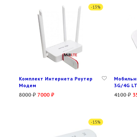
-
13
%
Комплект Интернета Роутер
Мобильн
Модем
3G/4G LT
8000
₽
7000
₽
4100
₽
3
-
15
%