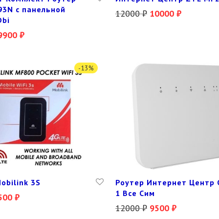
93N с панельной
12000
₽
10000
₽
Dbi
9900
₽
-
13
%
obilink 3S
Роутер Интернет Центр 
1 Все Сим
500
₽
12000
₽
9500
₽