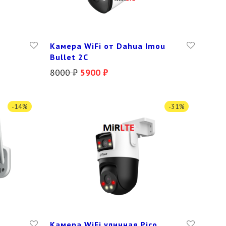
Камера WiFi от Dahua Imou
Bullet 2C
8000
₽
5900
₽
-
14
%
-
31
%
п
Камера WiFi уличная Pico