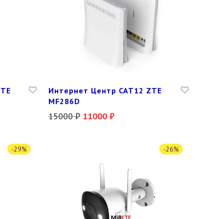
ZTE
Интернет Центр CAT12 ZTE
MF286D
15000
₽
11000
₽
-
29
%
-
26
%