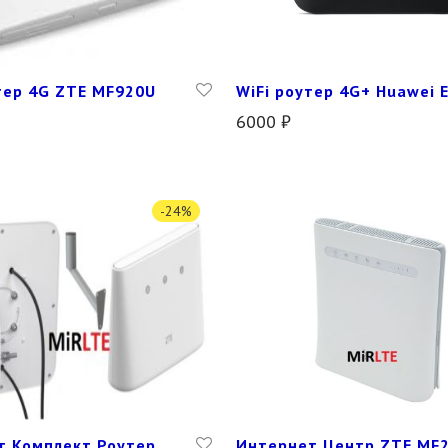
тер 4G ZTE MF920U
WiFi роутер 4G+ Huawei 
6000
₽
-
24
%
т Комплект Роутер
Интернет Центр ZTE MF