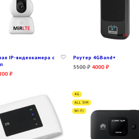
ая IP-видеокамера с
Роутер 4GBand+
Мп
5500
₽
4000
₽
800
₽
4G
ALL SIM
WI-FI