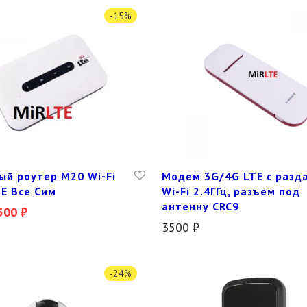
-
15
%
ый роутер M20 Wi-Fi
Модем 3G/4G LTE с разд
E Все Сим
Wi-Fi 2.4ГГц, разъем под
антенну CRC9
500
₽
3500
₽
-
24
%