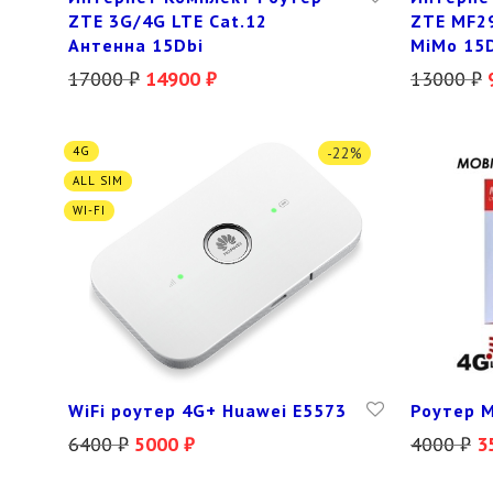
ZTE 3G/4G LTE Cat.12
ZTE MF2
Антенна 15Dbi
MiMo 15
17000
₽
14900
₽
13000
₽
4G
-
22
%
ALL SIM
WI-FI
WiFi роутер 4G+ Huawei E5573
Роутер M
6400
₽
5000
₽
4000
₽
3