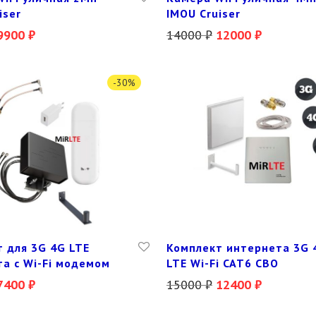
iser
IMOU Cruiser
9900
₽
14000
₽
12000
₽
-
30
%
 для 3G 4G LTE
Комплект интернета 3G 
а с Wi-Fi модемом
LTE Wi-Fi CAT6 СВО
7400
₽
15000
₽
12400
₽