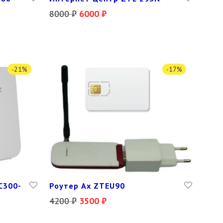
8000
₽
6000
₽
-
21
%
-
17
%
C300-
Роутер Аx ZTEU90
4200
₽
3500
₽