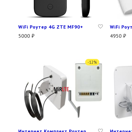
WiFi Роутер 4G ZTE MF90+
WiFi Роу
5000
₽
4950
₽
-
12
%
Интернет Комплект Роутер
Интерне