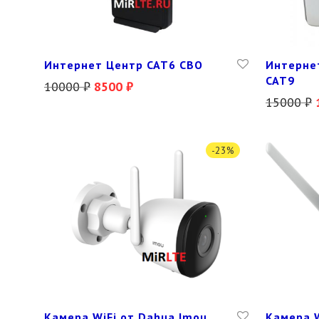
Интернет Центр CAT6 СВО
Интерне
CAT9
10000
₽
8500
₽
15000
₽
-
23
%
Камера WiFi от Dahua Imou
Камера W