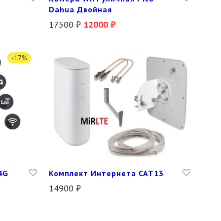
Dahua Двойная
17500
₽
12000
₽
-
17
%
4G
Комплект Интернета CAT13
14900
₽