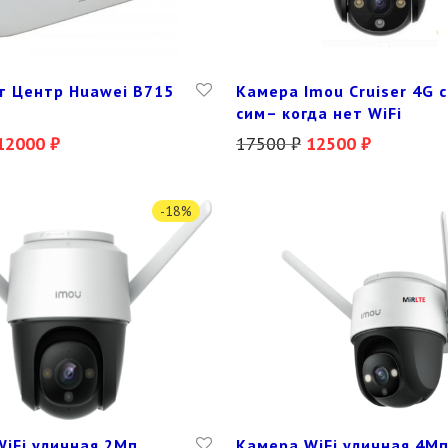
т Центр Huawei B715
Камера Imou Cruiser 4G с
сим– когда нет WiFi
12000
₽
17500
₽
12500
₽
-
18
%
iFi уличная 2Мп
Камера WiFi уличная 4М