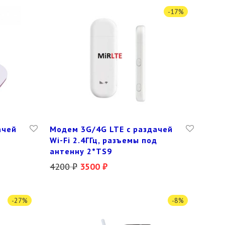
-
17
%
ачей
Модем 3G/4G LTE с раздачей
Wi-Fi 2.4ГГц, разъемы под
антенну 2*TS9
4200
₽
3500
₽
-
27
%
-
8
%