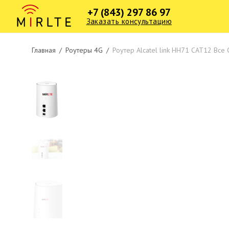
+7 (843) 297 86 97
Заказать консультацию
Главная
/
Роутеры 4G
/
Роутер Alcatel link HH71 CAT12 Все