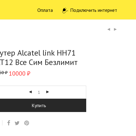
Оплата
Подключить интернет
утер Alcatel link HH71
T12 Все Сим Безлимит
10000
₽
50
₽
Купить