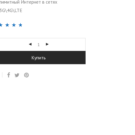
лимитный Интернет в сетях
3G\4G\LTE
инг
4.64
из 5
снове
са
зователей
Купить