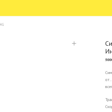
 4G
Си
Ин
300
Сим
от 
все
Тра
Ско