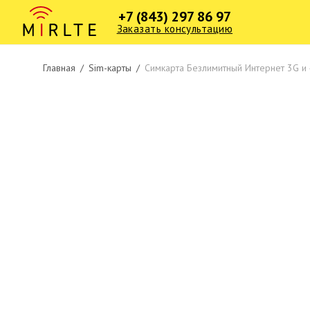
+7 (843) 297 86 97
Заказать консультацию
Главная
/
Sim-карты
/
Симкарта Безлимитный Интернет 3G и