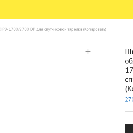
P9-1700/2700 DP для спутниковой тарелки (Копировать)
Ш
об
17
сп
(К
27