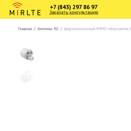
+7 (843) 297 86 97
Заказать консультацию
Главная
/
Антенны 4G
/
Широкополосный MIMO облучатель KI