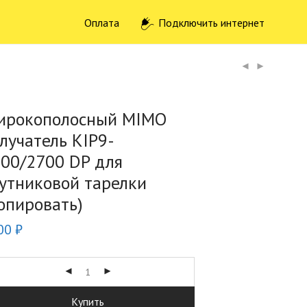
Оплата
Подключить интернет
ирокополосный MIMO
лучатель KIP9-
00/2700 DP для
утниковой тарелки
опировать)
00
₽
Купить