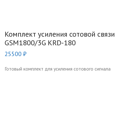
Комплект усиления сотовой связи
GSM1800/3G KRD-180
25500
₽
Готовый комплект для усиления сотового сигнала
стандарта GSM 1800 и 3G (UMTS2100) для помещений
площадью до 200 м2.
Купить